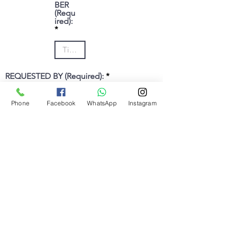
BER
(Requ
ired):
REQUESTED BY (Required):
Phone
Facebook
WhatsApp
Instagram
PHONE
EMAIL:
Antes de enviar, favor de revisar todos los campos, no debe
dejar ningún campo vacio sino que tendrá que volver a llenar
el formulario nuevamente.
Por favor no deje ningún campo vacío, debe revisar y rellenar
todos los campos, de lo contrario deberá rellenarlos